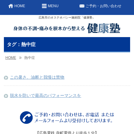
HOME
MENU
ご予約・お問い合わせ
広島市のオステオパシー施術院「健康塾」
タグ：熱中症
HOME
熱中症
この暑さ、油断と我慢は禁物
脱水を防いで最高のパフォーマンスを
【広島電鉄 寺町電停より徒歩１分】