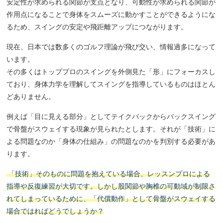
安定性が求められる関節が支点となり、可動性が求められる関節が
作用点になることで身体をスムーズに動かすことができるようにな
るため、スイングの安定や飛距離アップにつながります。
現在、日本では数多くのゴルフ理論が飛び交い、情報過多になって
います。
その多くはトッププロのスイングを外側見た「形」にフォーカスし
ており、身体力学を理解してスイングを指導しているものはほとん
どありません。
例えば「目に見える部分」としてテイクバックからバックスイング
で骨盤がスウェイする現象が見られたとします。それが「技術」に
よる問題なのか「身体の仕組み」の問題なのかを判別する必要があ
ります。
「技術」そのものに問題を抱えている場合、レッスンプロによる
指導や反復練習が大切です。しかし股関節や胸椎の可動域が制限さ
れてしまっているために、「代償動作」として骨盤がスウェイする
場合ではればどうでしょうか？