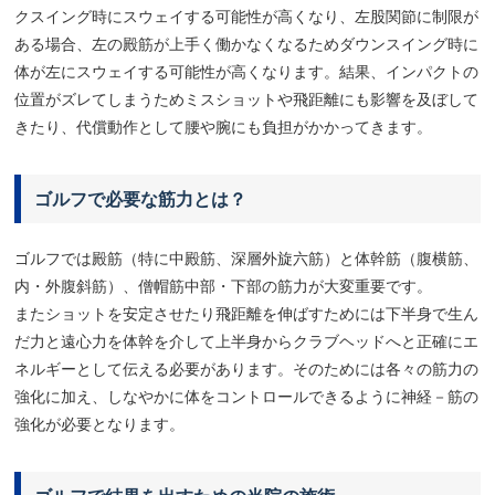
クスイング時にスウェイする可能性が高くなり、左股関節に制限が
ある場合、左の殿筋が上手く働かなくなるためダウンスイング時に
体が左にスウェイする可能性が高くなります。結果、インパクトの
位置がズレてしまうためミスショットや飛距離にも影響を及ぼして
きたり、代償動作として腰や腕にも負担がかかってきます。
ゴルフで必要な筋力とは？
ゴルフでは殿筋（特に中殿筋、深層外旋六筋）と体幹筋（腹横筋、
内・外腹斜筋）、僧帽筋中部・下部の筋力が大変重要です。
またショットを安定させたり飛距離を伸ばすためには下半身で生ん
だ力と遠心力を体幹を介して上半身からクラブヘッドへと正確にエ
ネルギーとして伝える必要があります。そのためには各々の筋力の
強化に加え、しなやかに体をコントロールできるように神経－筋の
強化が必要となります。