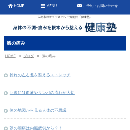
HOME
MENU
ご予約・お問い合わせ
広島市のオステオパシー施術院「健康塾」
膝の痛み
HOME
ブログ
膝の痛み
捻れの左右差を整えるストレッチ
回復には血液やリンパの流れが大切
体の地図から見る人体の不思議
朝の腰痛は内臓疲労から？！