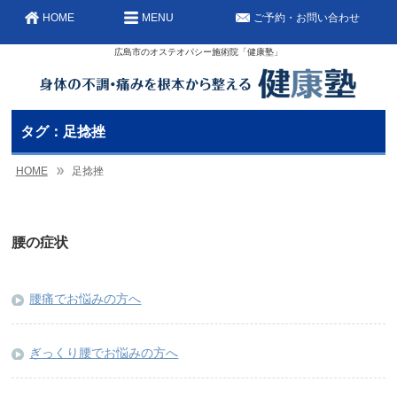
HOME
MENU
ご予約・お問い合わせ
広島市のオステオパシー施術院「健康塾」
タグ：足捻挫
HOME
足捻挫
腰の症状
腰痛でお悩みの方へ
ぎっくり腰でお悩みの方へ